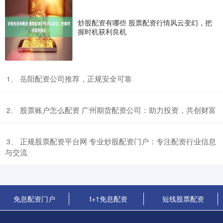
股票场内配资 寻找安全的股票配资平台，保障您的投资
炒股配资有哪些 股票配资行情风云变幻，把
握时机获利良机
t+1免息配资
2025-11-19
在股票市场中股票场内配资，配资可以放大收益，但同时也会增加风
险。因此，选择一个安全的股票配资平台至关重要，以保障您的投资
北京正规的股票配资 潜山县股票配资：专业平台，安全可靠，助
​岳阳配资公司推荐，正规安全可靠
1、
力投资
短线股票配资
2025-11-20
​股票账户怎么配资 广州期货配资公司：助力投资，共创财富
2、
对于有志于投资股票的投资者来说，股票配资是一个不可忽视的工
具。它可以放大投资者的资金，提高收益率，但同时也会带来一定的
风
​正规股票配资平台网 专业炒股配资门户：专注配资行业信息
3、
白银股票配资：杠杆策略与风险把控
与交流
短线股票配资
2026-07-03
在贵金属投资领域，白银因其价格波动大、交易活跃而备受关注。近
年来，白银股票配资成为投资者放大收益的重要工具，通过杠杆机制
免息配资门户
t+1免息配资
短线股票配资