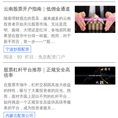
云南股票开户指南｜低佣金通道
随着理财观念的普及，越来越多的云南
投资者开始关注股票市场。无论是昆
明、曲靖、大理还是红河，各地居民都
希望在股市中分得一杯羹。然而，对于
新手而言，第一步——**股....
宁波炒股配资
阅读：
93
栏目：
免息配资门户
股票杠杆平台推荐｜正规安全高
倍率
在股票市场中，杠杆交易因其放大收益
的特性，吸引了大量投资者的目光。然
而，面对市面上层出不穷的杠杆平台，
如何挑选一个正规安全且提供高倍率服
务的平台，成为投资者最关....
内蒙古配资公司