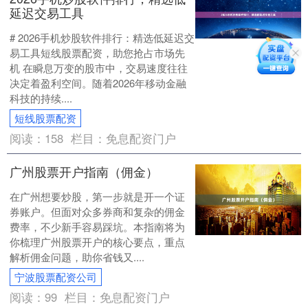
延迟交易工具
# 2026手机炒股软件排行：精选低延迟交
易工具短线股票配资，助您抢占市场先
机 在瞬息万变的股市中，交易速度往往
决定着盈利空间。随着2026年移动金融
科技的持续....
短线股票配资
阅读：
158
栏目：
免息配资门户
广州股票开户指南（佣金）
在广州想要炒股，第一步就是开一个证
券账户。但面对众多券商和复杂的佣金
费率，不少新手容易踩坑。本指南将为
你梳理广州股票开户的核心要点，重点
解析佣金问题，助你省钱又....
宁波股票配资公司
阅读：
99
栏目：
免息配资门户